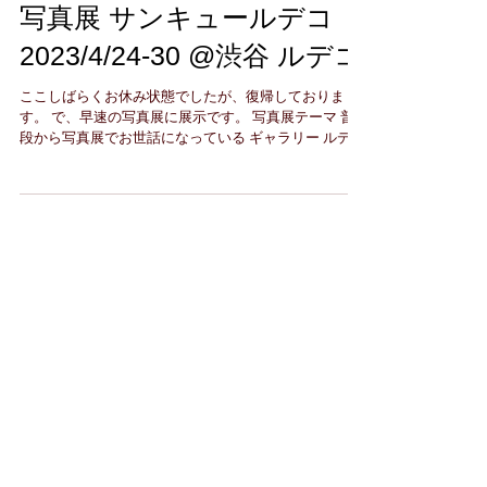
写真展 サンキュールデコ
2023/4/24-30 @渋谷 ルデコ
ここしばらくお休み状態でしたが、復帰しておりま
す。 で、早速の写真展に展示です。 写真展テーマ 普
段から写真展でお世話になっている ギャラリー ルデコ
への感謝の気持ちを伝える写真展です と書くと「なん
のこっちゃ」と思うかもしれませんが、2023年4月初
旬に東京の写真展界隈で...
最新記事
写真展 光の軌跡2「道」2025/9/23-
28 @渋谷ルデコ